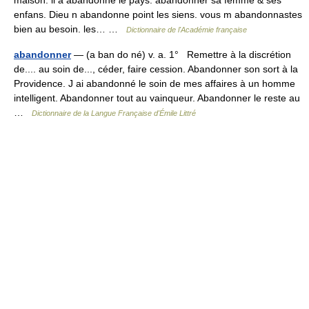
maison. il a abandonné le pays. abandonner sa femme & ses
enfans. Dieu n abandonne point les siens. vous m abandonnastes
bien au besoin. les… …
Dictionnaire de l'Académie française
abandonner
— (a ban do né) v. a. 1° Remettre à la discrétion
de.... au soin de..., céder, faire cession. Abandonner son sort à la
Providence. J ai abandonné le soin de mes affaires à un homme
intelligent. Abandonner tout au vainqueur. Abandonner le reste au
…
Dictionnaire de la Langue Française d'Émile Littré