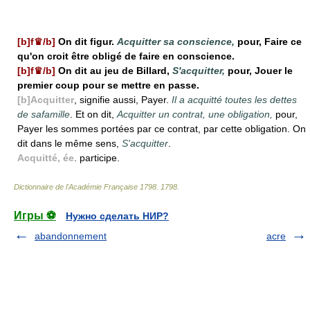
[b]f♛/b]
On dit figur.
Acquitter sa conscience,
pour, Faire ce
qu'on croit être obligé de faire en conscience.
[b]f♛/b]
On dit au jeu de Billard,
S'acquitter,
pour, Jouer le
premier coup pour se mettre en passe.
[b]Acquitter
, signifie aussi, Payer.
Il a acquitté toutes les dettes
de safamille
. Et on dit,
Acquitter un contrat, une obligation,
pour,
Payer les sommes portées par ce contrat, par cette obligation. On
dit dans le même sens,
S'acquitter
.
Acquitté, ée
. participe.
Dictionnaire de l'Académie Française 1798
.
1798
.
Игры ⚽
Нужно сделать НИР?
abandonnement
acre