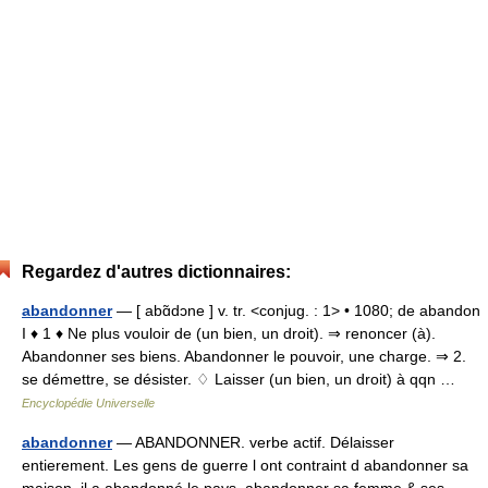
Regardez d'autres dictionnaires:
abandonner
— [ abɑ̃dɔne ] v. tr. <conjug. : 1> • 1080; de abandon
I ♦ 1 ♦ Ne plus vouloir de (un bien, un droit). ⇒ renoncer (à).
Abandonner ses biens. Abandonner le pouvoir, une charge. ⇒ 2.
se démettre, se désister. ♢ Laisser (un bien, un droit) à qqn …
Encyclopédie Universelle
abandonner
— ABANDONNER. verbe actif. Délaisser
entierement. Les gens de guerre l ont contraint d abandonner sa