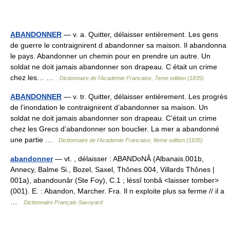
ABANDONNER
— v. a. Quitter, délaisser entièrement. Les gens
de guerre le contraignirent d abandonner sa maison. Il abandonna
le pays. Abandonner un chemin pour en prendre un autre. Un
soldat ne doit jamais abandonner son drapeau. C était un crime
chez les… …
Dictionnaire de l'Academie Francaise, 7eme edition (1835)
ABANDONNER
— v. tr. Quitter, délaisser entièrement. Les progrès
de l’inondation le contraignirent d’abandonner sa maison. Un
soldat ne doit jamais abandonner son drapeau. C’était un crime
chez les Grecs d’abandonner son bouclier. La mer a abandonné
une partie …
Dictionnaire de l'Academie Francaise, 8eme edition (1935)
abandonner
— vt. , délaisser : ABANDoNÂ (Albanais.001b,
Annecy, Balme Si., Bozel, Saxel, Thônes.004, Villards Thônes |
001a), abandounâr (Ste Foy), C.1 ; léssî tonbâ <laisser tomber>
(001). E. : Abandon, Marcher. Fra. Il n exploite plus sa ferme // il a
…
Dictionnaire Français-Savoyard