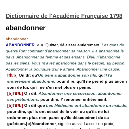
Dictionnaire de l'Académie Française 1798
abandonner
abandonner
ABANDONNER
. v. a. Quitter, délaisser entièrement.
Les gens de
guerre l'ont contraint d'abandonner sa maison. Il a abandonné le
pays. Abandonner sa femme et ses ensans. Dieu n'abandonne
pas les siens. Vous m'avez abandonné dans le besoin, au besoin.
Abandonner la poursuite d'une affaire. Abandonner une cause
.
f♛/b]
On dit qu'
Un père a abandonné son fils,
qu'
il l'a
entièrement abandonné,
pour dire, qu'Il ne prend plus aucun
soin de lui, qu'il ne s'en met plus en peine.
[b]f♛/b]
On dit,
Abandonner une succession, abandonner
ses prétentions,
pour dire, Y renoncer entièrement.
[b]f♛/b]
On dit que
Les Médecins ont abandonné un malade,
pour dire, qu'Ils ont cessé de le voir, ou qu'ils ne lui
ordonnent plus rien, parce qu'ils désespèrent de sa
guérison.[b]Abandonner
, signifie aussi, Laisser en proie,