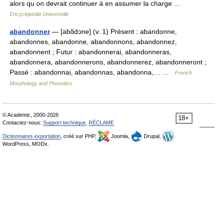
alors qu on devrait continuer à en assumer la charge …
Encyclopédie Universelle
abandonner
— [abɑ̃dɔne] (v. 1) Présent : abandonne,
abandonnes, abandonne, abandonnons, abandonnez,
abandonnent ; Futur : abandonnerai, abandonneras,
abandonnera, abandonnerons, abandonnerez, abandonneront ;
Passé : abandonnai, abandonnas, abandonna,… …
French
Morphology and Phonetics
© Academic, 2000-2026
18+
Contactez-nous:
Support technique
,
RÉCLAME
Dictionnaires exportation
, créé sur PHP,
Joomla,
Drupal,
WordPress, MODx.